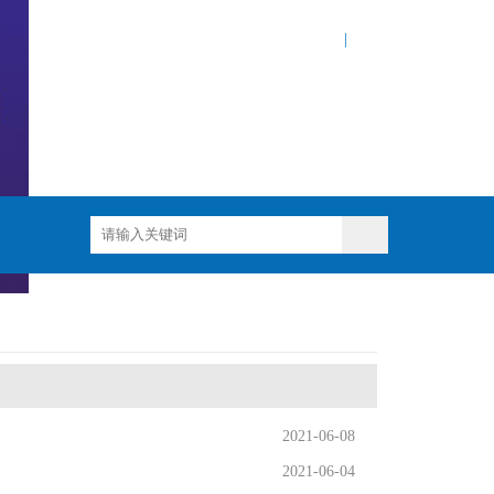
网站地图
|
2021-06-08
2021-06-04