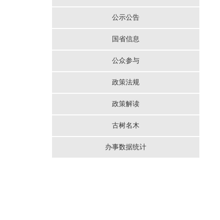
公示公告
国省信息
公众参与
政策法规
政策解读
古树名木
办事数据统计