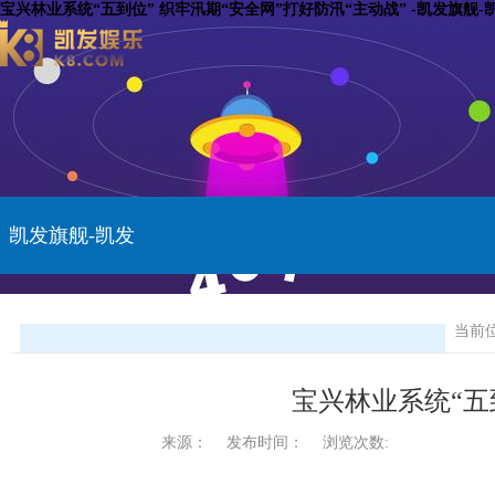
宝兴林业系统“五到位” 织牢汛期“安全网”打好防汛“主动战” -凯发旗舰-
凯发旗舰-凯发
开户
当前
宝兴林业系统“五
来源：
发布时间：
浏览次数: