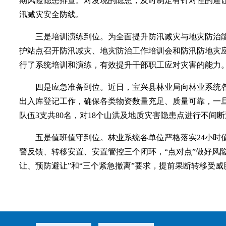
期风险隐患排查。对发现的隐患，及时制定有针对性的避
汛减灾安全防线。
三是培训演练到位。为全面提升防汛减灾与地灾防治能
护站点召开防汛减灾、地灾防治工作培训会和防汛防地灾
行了系统培训和演练，有效提升干部职工应对灾害的能力
四是应急准备到位。近日，宝兴县林业局向林业系统各
出入库登记工作，确保各类物资数量充足、质量可靠，一旦
队伍3支共80名，对18个山洪及地质灾害隐患点进行不间
五是值班值守到位。林业系统各单位严格落实24小
警反馈、转移安置、安置管控三个闭环，“点对点”做好风
让、预防避让”和“三个紧急撤离”要求，提前果断转移受