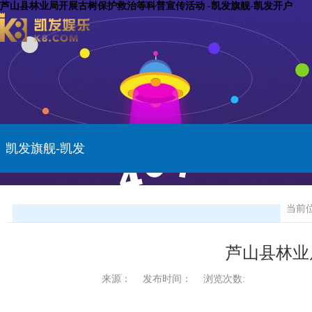
芦山县林业局开展古树保护救治等科普宣传活动 -凯发旗舰-凯发开户
凯发旗舰-凯发
开户
当前
芦山县林业
来源：
发布时间：
浏览次数: